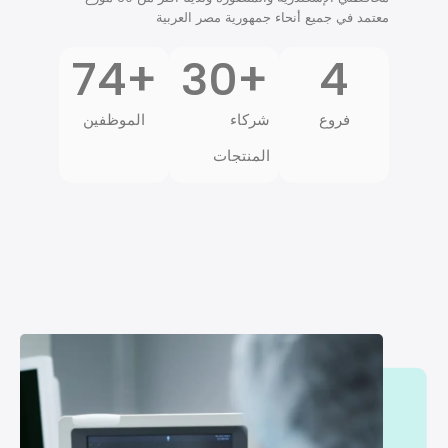
للتجهيزات الطبية على وكالات وعقود توزيع من كبرى
الشركات العالمية في الصين وإيطاليا وكوريا وألمانيا وتايوان
وأمريكا ، كما ان
لدينا شبكة مبيعات محلية واسعة انطلاقاً من المكتب الرئيسي
وصالتي عرض في القاهرة، وصاله عرض في كل من
محافظتي الإسكندرية والمنصورة ولدينا أكثر من 30 موزع
معتمد في جميع أنحاء جمهورية مصر العربية
74
+
30
+
4
فروع
شركاء
الموظفين
المنتجات