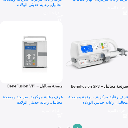
دمات لمراقبة و انعاش القلب
سرنجة محاليل – BeneFusion SP1
Syringe pump
DK
اية مركزية
,
جهاز صدمات
غرف رعاية مركزية
,
سرنجة ومضخة
محاليل
,
رعاية حديثي الولادة
 المزيد
قراءة المزيد