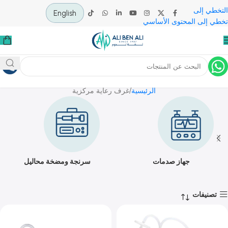
 إلى
English
لى المحتوى الأساسي
غرف رعاية مركزية
الرئيسية
غرف رعاية مركزية
جهاز صدمات
سرنجة ومضخة محاليل
يفات