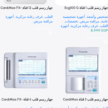
 1 قناة Ecg100 G
جهاز رسم قلب 12 قناة CardiMax FX-
8400
 وأشعة
,
أجهزة تشخيصية
القلب
,
غرف رعاية مركزية
,
أجهزة
مراقبة مريض
,
تخصصات
,
مراقبة مريض
غرف رعاية مركزية
,
أجهزة
قراءة المزيد
8,99
ة مريض
,
اسنان
 إلى السلة