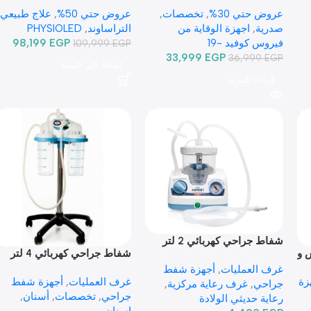
عروض حتي 30%
,
تخصصات
,
عروض حتي 50%
,
علاج طبيعي
,
صدرية
,
اجهزة الوقاية من
التراساوند
,
PHYSIOLED
فيروس كوفيد -19
EGP
98,199
109,999
EGP
33,999
EGP
36,999
EGP
إضافة إلى السلة
قراءة المزيد
شفاط جراحي كهربائي 2 لتر
 و
شفاط جراحي كهربائي 4 لتر
NEW ASPIRET
ASKIR C30
غرف العمليات
,
أجهزة شفط
زة
غرف العمليات
,
أجهزة شفط
جراحي
,
غرف رعاية مركزية
,
جراحي
,
تخصصات
,
أسنان
,
رعاية حديثي الولادة
اسنان