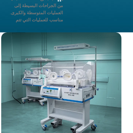
من الجراحات البسيطة إلى
العمليات المتوسطة والكبرى.
مناسب للعمليات التي تتم
تحت الماء
يمكن استخدامه
لإجراء جراحة "مونوبولار" و"باى
بولار" في آن واحد في مجالات
التطبيق التي تتطلب دقة
وموثوقية عالية.