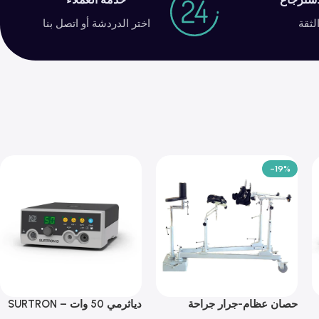
لثقة
اختر الدردشة أو اتصل بنا
-19%
حصان عظام-جرار جراحة
دياثرمي 50 وات – SURTRON
العظام TRP6A
50D Watt