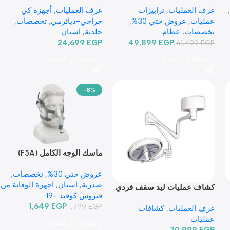
غرف العمليات
,
ترابيزات
غرف العمليات
,
أجهزة كي
عمليات
,
عروض حتي 30%
,
جراحي-دياثرمي
,
تخصصات
,
تخصصات
,
عظام
جلدية
,
اسنان
24,699
EGP
49,899
EGP
61,499
EGP
إضافة إلى السلة
إضافة إلى السلة
-8%
ماسك الوجه الكامل (F5A)
عروض حتي 30%
,
تخصصات
,
صدرية
,
اسنان
,
اجهزة الوقاية من
كشاف عمليات ليد سقف فردي
فيروس كوفيد -19
TR2013-620
1,649
EGP
1,799
EGP
غرف العمليات
,
كشافات
عمليات
إضافة إلى السلة
70,999
EGP