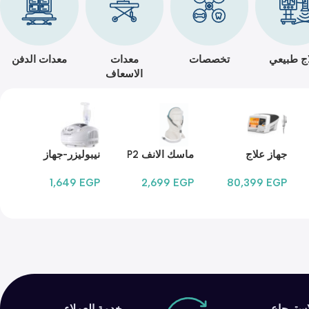
ج طبيعي
تخصصات
معدات
معدات الدفن
الاسعاف
جهاز علاج
ماسك الانف P2
نيبوليزر-جهاز
بالموجات الفوق
استنشاق بالبخار
1,649
EGP
2,699
EGP
80,399
EGP
صوتية Sonora
FLO MIKO
لاسترجاع
خدمة العملاء