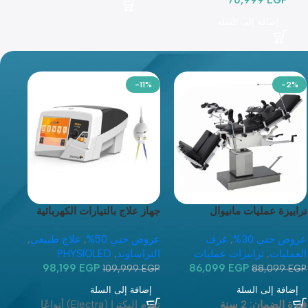
إضافة إلى السلة
-11%
-2%
ترابيزة عمليات مانيوال
جهاز علاج بالتيارات الكهربائية
(هيدروليك) 3008D3
Electra
عروض حتي 30%
,
غرف
عروض حتي 50%
,
علاج طبيعي
,
العمليات
,
ترابيزات عمليات
التراساوند
,
PHYSIOLED
98,199
EGP
86,099
EGP
109,999
EGP
88,099
EGP
إضافة إلى السلة
إضافة إلى السلة
فترة الضمان: 2 سنة
تقدم إليكترا (Electra) أنواعًا