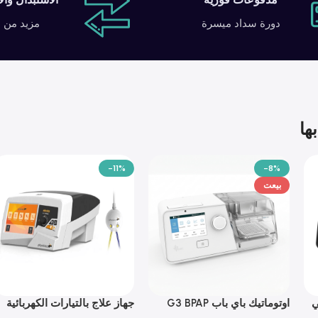
دورة سداد ميسرة
مزيد من ا
ها
-11%
-8%
بيعت
ي
اوتوماتيك باي باب G3 BPAP
جهاز علاج بالتيارات الكهربائية
Electra
System (G3 B30VT) G3