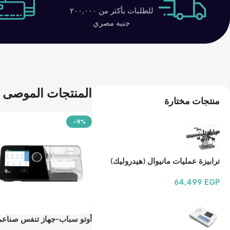
للطلبات بأكثر من ٢٠٠,٠٠٠
جنيه مصري
المنتجات الموصى ب
منتجات مختارة
-9%
ترابيزة عمليات مانيوال (هيدروليك)
3001B
64,499
EGP
أوتو سباب-جهاز تنفس صناع
G3 A20