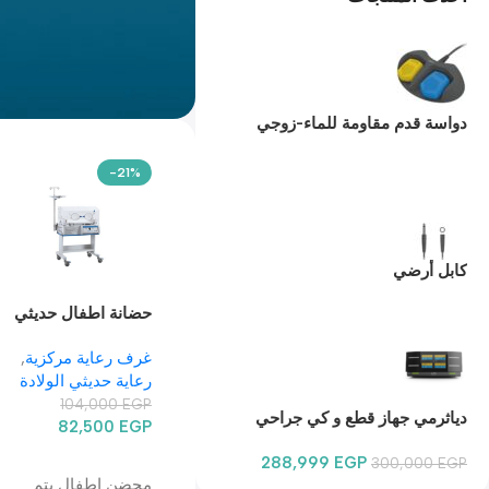
دواسة قدم مقاومة للماء-زوجي
-21%
كابل أرضي
حضانة اطفال حديثي
الولادة TRBI-100
غرف رعاية مركزية
,
رعاية حديثي الولادة
104,000
EGP
دياثرمي جهاز قطع و كي جراحي
82,500
EGP
تاتش SURTRON Watt 400 وات
288,999
EGP
إضافة إلى السلة
300,000
400
EGP
محضن اطفال يتم