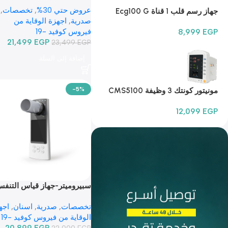
عروض حتي 30%
,
تخصصات
,
جهاز رسم قلب 1 قناة Ecg100 G
صدرية
,
اجهزة الوقاية من
فيروس كوفيد -19
8,999
EGP
21,499
EGP
23,499
EGP
إضافة إلى السلة
-5%
مونيتور كونتك 3 وظيفة CMS5100
12,099
EGP
سبيروميتر-جهاز قياس التنفس
وظائف الرئة SP80B
تخصصات
,
صدرية
,
اسنان
,
اجه
الوقاية من فيروس كوفيد -19
20,899
EGP
22,000
EGP