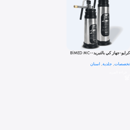
كرايو-جهاز كي بالتبريد-BİMED MC-
ات
,
جلدية
,
اسنان
 المزيد