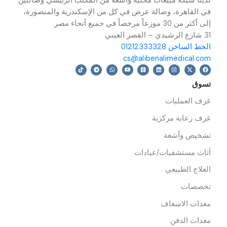
-جهاز استنشاق بالبخار Clinica
ميزان اطفال ديجيتال Delicato
اية مركزية
,
رعاية حديثي
تشخيص وأشعة
,
أجهزة تشخيصية
,
تخصصات
,
صدرية
,
اسنان
,
عامة
,
موازين
,
غرف رعاية مركزية
,
الوقاية من فيروس كوفيد -19
رعاية حديثي الولادة
 المزيد
قراءة المزيد
دينا شبكة مبيعات محلية واسعة من المكتب الرئيسي وصالتين
ي القاهرة، وصالة عرض في كل من الإسكندرية والمنصورة،
 أكثر من 30 موزعاً مرخصاً في جميع أنحاء مصر.
رشيدي – القصر العيني