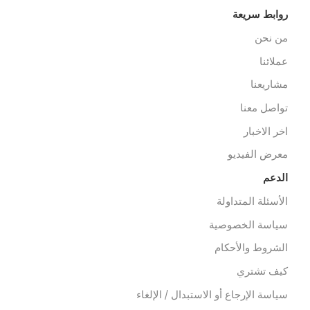
خط الساخن 01212333328
cs@alibenalimedical.co
سوق
رف العمليات
رف رعاية مركزية
شخيص وأشعة
ثاث مستشفيات/عيادات
لعلاج الطبيعي
خصصات
عدات الاسعاف
عدات الدفن
وابط سريعة