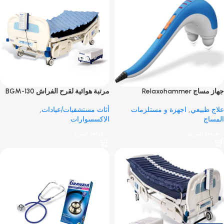
Relaxoham
مرتبة هوائية لقرح الفراش BGM-130
بيعي
,
اجهزة و مستلزمات
أثاث مستشفيات/عيادات
,
الاكسسوارات
 المزيد
قراءة المزيد