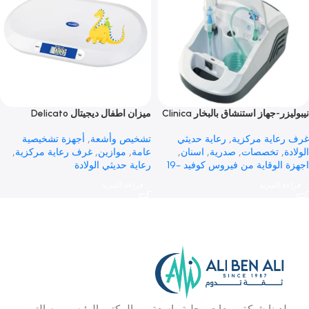
يتال Elega
نيبوليزر-جهاز استنشاق بالبخار PURE
 وأشعة
,
أجهزة تشخيصية
غرف رعاية مركزية
,
رعاية حديثي
موازين
الولادة
,
تخصصات
,
صدرية
,
اسنان
,
اجهزة الوقاية من فيروس كوفيد -19
 المزيد
قراءة المزيد