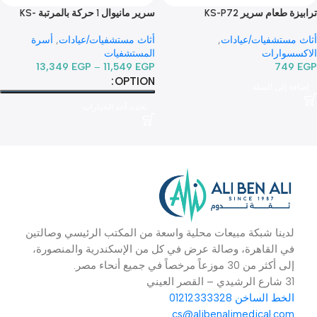
طعام سرير KS-P72
سرير مانيوال 1 حركة بالمرتبة KS-
S202yh
ستشفيات/عيادات
,
أثاث مستشفيات/عيادات
,
أسرة
وارات
المستشفيات
74
13,349
EGP
–
11,549
EGP
OPTION
 إلى السلة
تحديد أحد الخيارات