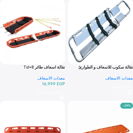
كرسي نقالة بيد TD010113B
كرسي نقالة TD010113A MLF999A2
MLF
معدات الاسعاف
الاسعاف
6,799
EGP
7,19
إضافة إلى السلة
 إلى السلة
سكوب للاسعاف و الطوارئ
نقالة اسعاف طائر Td+8
TD01016 ML
معدات الاسعاف
الاسعاف