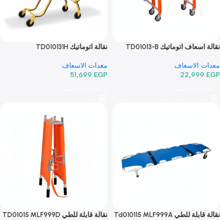
اف اتوماتيك TD01013-B
نقالة اتوماتيك TD010131H
الاسعاف
معدات الاسعاف
51,699
EGP
22,99
 إلى السلة
إضافة إلى السلة