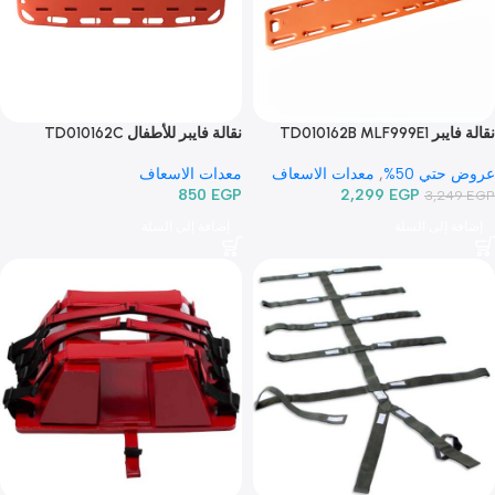
16,999
EGP
 المزيد
إضافة إلى السلة
TD010162B ML
نقالة فايبر للأطفال TD010162C
MLF999E1
تي 50%
,
معدات الاسعاف
معدات الاسعاف
2,299
EGP
850
EGP
3,2
 إلى السلة
إضافة إلى السلة