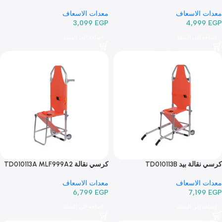
لطي Td010115 MLF999A
نقالة قابلة للطي TD01015 MLF999D
الاسعاف
معدات الاسعاف
3,099
EGP
4,99
 إلى السلة
إضافة إلى السلة