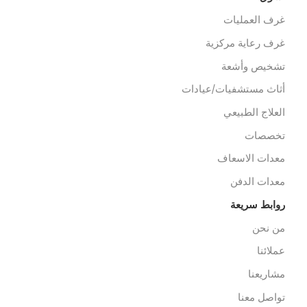
رشيدي – القصر العيني
خط الساخن 01212333328
cs@alibenalimedical.co
سوق
رف العمليات
رف رعاية مركزية
شخيص وأشعة
ثاث مستشفيات/عيادات
لعلاج الطبيعي
خصصات
عدات الاسعاف
عدات الدفن
وابط سريعة