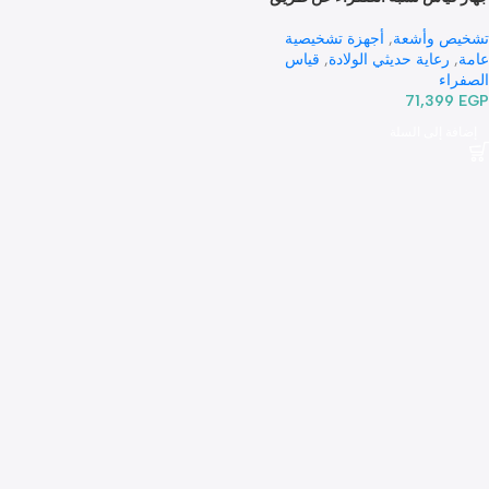
ياس نسبة الصفراء عن طريق
 وأشعة
,
أجهزة تشخيصية
رعاية حديثي الولادة
,
قياس
ء
71,39
 إلى السلة