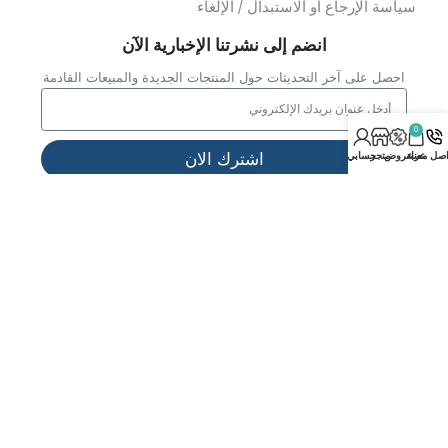
لدعم
لأسئلة المتداولة
ياسة الخصوصية
لشروط والأحكام
يف تشتري
ياسة الإرجاع أو الاستبدال / الإلغاء
انضم إلى نشرتنا الإخبارية الآن
احصل على آخر التحديثات حول المنتجات الجديدة والمبيعات القادمة
ة
روض
متجر
حسابي
اشترك الان
جميع الحقوق © محفوظة لــ © [2026]
علي بن علي