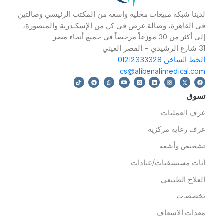
دينا شبكة مبيعات محلية واسعة من المكتب الرئيسي وصالتين
ي القاهرة، وصالة عرض في كل من الإسكندرية والمنصورة،
 أكثر من 30 موزعاً مرخصاً في جميع أنحاء مصر.
رشيدي – القصر العيني
خط الساخن 01212333328
cs@alibenalimedical.co
سوق
رف العمليات
رف رعاية مركزية
شخيص وأشعة