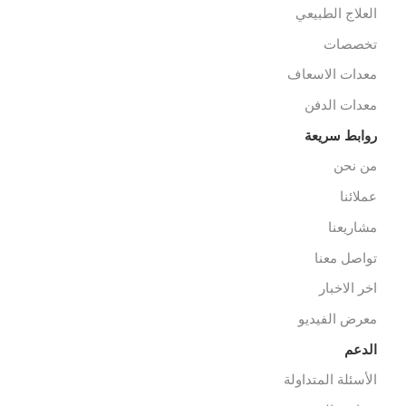
cs@alibenalimedical.co
سوق
رف العمليات
رف رعاية مركزية
شخيص وأشعة
ثاث مستشفيات/عيادات
لعلاج الطبيعي
خصصات
عدات الاسعاف
عدات الدفن
وابط سريعة
ن نحن