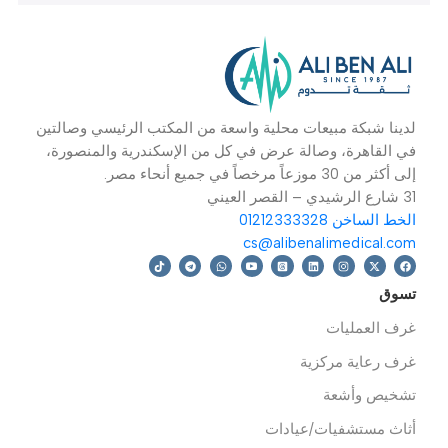
تشخيص وأشعة
,
أجهزة
تشخيص وأشعة
,
أجهزة
ت
الذراع+سماعة
تشخيصية عامة
,
تشخيصية عامة
,
جهاز
ت
تخصصات
,
القلب
,
ضغط
ض
EGP
16,499
مراقبة مريض
,
غرف
قراءة المزيد
رعاية مركزية
,
أجهزة
فترة الضمان: 2 سنة
إضافة إلى السلة
مراقبة مريض
,
اسنان
ECG300GA هو جهاز
ض
رسم القلب جمع 12
ل
الرصاص تخطيط القلب
ا
إشارة في وقت واحد
ال
والطباعة ECG الموجي مع
الطباعة الحرارية نظام ،
والذي يتميز في وتسجيلها
عرض ECG الموجي مع
دليل أو وضع السيارات
فترة
الضمان: 2 سنة
دينا شبكة مبيعات محلية واسعة من المكتب الرئيسي وصالتين
ي القاهرة، وصالة عرض في كل من الإسكندرية والمنصورة،
 أكثر من 30 موزعاً مرخصاً في جميع أنحاء مصر.
رشيدي – القصر العيني
خط الساخن 01212333328