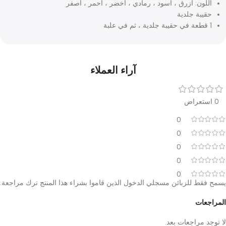
ق القياس:300- 0 مم زئبق
قة: +/- 3 مم زئبق
قسيم الفرعي: 2 مم زئبق
ار نايلون بحلقة معدنية
ياس سبائك الزنك ، 110 جرام
لون: أزرق ، أسود ، رمادي ، أخضر ، أحمر ، أصفر
يبة جلدية
آراء العملاء
0
0
0