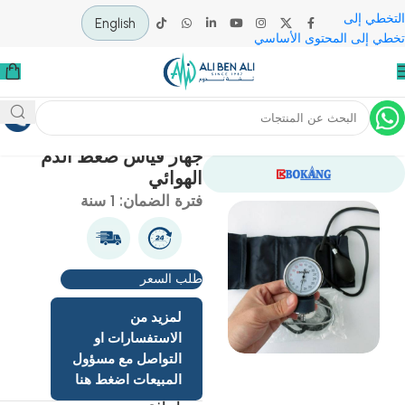
 إلى
English
لى المحتوى الأساسي
ية
تشخيص وأشعة
أجهزة تشخيصية عامة
جهاز ضغط
جهاز قياس ضغط الدم
الهوائي
فترة الضمان: 1 سنة
طلب السعر
لمزيد من
الاستفسارات او
التواصل مع مسؤول