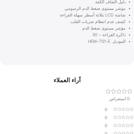
أكبر الجديدة تجعل النتائج واضحة وسهلة القراءة.
جهاز مراقبة ضغط الدم الرقمي الأوتوماتيكي الجديد Omron M2 مع
ار للكبار سهل الالتفاف من 22 إلى 32 سم
 واحد
عة التضخم والانكماش
تشف ويعرض عدم انتظام ضربات القلب
يل التفاف الكفة
شر مستوى ضغط الدم الرسومي
L بثلاثة أسطر سهلة القراءة
ف عدم انتظام ضربات القلب
شر مستوى ضغط الدم
كرة القراءة – 30
ديل: HEM-7121-E
آراء العملاء