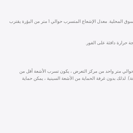
أصغر تركيز (0.8 مم) في رأس الأنبوب يجعل الصور أكثر وضوحًا ويقلل جرعة الأشعة السينية بمقدار 16-20 مرة مقارنة بأي منتجات أخرى في السوق المحلية. معدل الإشعاع المتسرب حوالي 1 متر من البؤرة يقترب
د حوالي متر واحد من مركز التعرض ، يكون تسرب الأشعة أقل من
 عن قيمة سلامة الجسم المحددة البالغة 0.5 ميللي جرام / ساعة أقل (0-0.007 ميللي جرام / ساعة). لذلك بدون غرفة الحماية من الأشعة السينية ، يمكن حماية