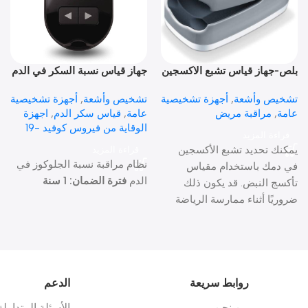
بلص-جهاز قياس تشبع الاكسجين
جهاز قياس نسبة السكر في الدم
بالدم ومعدل ضربات القلب PO
Accu-Chek Aviva
تشخيص وأشعة
,
أجهزة تشخيصية
تشخيص وأشعة
,
أجهزة تشخيصية
30
عامة
,
مراقبة مريض
عامة
,
قياس سكر الدم
,
اجهزة
الوقاية من فيروس كوفيد -19
قراءة المزيد
يمكنك تحديد تشبع الأكسجين
قراءة المزيد
نظام مراقبة نسبة الجلوكوز في
في دمك باستخدام مقياس
الدم
فترة الضمان: 1 سنة
تأكسج النبض. قد يكون ذلك
ضروريًا أثناء ممارسة الرياضة
على ارتفاعات عالية أو إذا كنت
تعاني من مشاكل صحية. يتم
عرض نبضك أيضًا بشكل بياني
على الشاشة الملونة.
فترة
الضمان: 1 سنة
روابط سريعة
الدعم
من نحن
الأسئلة المتداولة