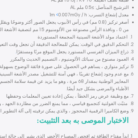
طبقة نصف القيمة: 70 KV ، إذا 1.6 مم AL
الترشيح المتأصل: ≥0.5 ملم AL
معدل إشعاع التسرب: 1m
0.007mGy / h
<
من 0 ، ونافذة الرأس مصنوعة من الألومنيوم 1.5 مم لتصفية الأشعة السينية. نتيجة لذلك ، يمكن حماية صحة المرضى والأطباء بشكل أفضل.
اعتماد مولد الأشعة السينية المجمعة المستوردة
التحكم الدقيق في الوقت: يمكن للمعالجة الدقيقة أن تجعل وقت التعرض دقيقًا حتى 1/100 ثانية وعرضه رقميًا. سوف تعيد الآلة العمل إلى أي
ذراع الميزان الفرنسي المستورد يجعل الموقع مرنًا ومستقرًا
.
العمود مصنوع من سبائك الألومنيوم ، التصميم الحديث والمكرر
تركيز متوازي ، يساهم في الحصول على صورة فائقة الوضوح بسهولة
مع عدم وجود إشعاع تقريبًا ، فهي آمنة للتشغيل: مصدر الأشعة السين
الأطباء والمرضى بشكل جيد أيضًا.
مع وظيفة عرض رمز الخطأ ، يمكن إعادة تعيين المعلمات وحفظها
مثبّت الفولتية كتجميع قياسي ، مما يمنع الضرر من مطاردة الجهد ، و
وضع الكاميرا الرقمية المحجوز ، والذي يمكن ترقيته إلى آلة التطوير ا
الاختبار الموصى به بعد التثبيت:
ابدأ مفتاح الطاقة ثم افحص المصباح الأخضر الذي يشير إلى حالة است