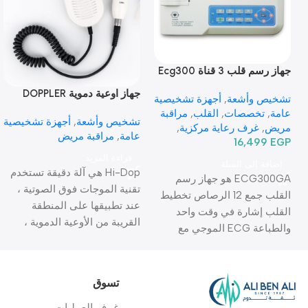
جهاز رسم قلب 3 قناة Ecg300
Ga
جهاز اوعية دموية DOPPLER
تشخيص وأشعة
,
أجهزة تشخيصية
BT-200V
عامة
,
تخصصات
,
القلب
,
مراقبة
تشخيص وأشعة
,
أجهزة تشخيصية
مريض
,
غرف رعاية مركزية
,
عامة
,
مراقبة مريض
EGP
16,499
أجهزة مراقبة مريض
,
اسنان
قراءة المزيد
إضافة إلى السلة
Hi-Dop هي آلة دقيقة تستخدم
ECG300GA هو جهاز رسم
تقنية الموجات فوق الصوتية ،
القلب جمع 12 الرصاص تخطيط
عند تطبيقها على المنطقة
القلب إشارة في وقت واحد
القريبة من الأوعية الدموية ،
والطباعة ECG الموجي مع
فإنها تكتشف التغيير الناتج عن
الطباعة الحرارية نظام ، والذي
تدفق الدم عن طريق جمع
يتميز في وتسجيلها عرض ECG
الموجات فوق الصوتية
الموجي مع دليل أو وضع
تسوق
المنعكسة. يمكن بعد ذلك سماع
السيارات
فترة الضمان: 2 سنة
هذا بصوت عالٍ وواضح بواسطة
غرف العمليات