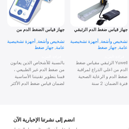
جهاز قياس ضغط الدم الزئبقي
جهاز قياس الضغط الدم من
ج
اعلي الذراع Smarta Topline
ط
تشخيص وأشعة
,
أجهزة تشخيصية
تشخيص وأشعة
,
أجهزة تشخيصية
ت
عامة
,
جهاز ضغط
عامة
,
جهاز ضغط
ع
قراءة المزيد
قراءة المزيد
Yuwell الزئبقي مقياس ضغط
بالنسبة للأشخاص الذين يعانون
ت
الدم من اعلي الذراع لمراقبة
من ضغط الدم غير الطبيعي ،
م
ضغط الدم و الرعاية الصحية
قمنا بتطوير تقنيتنا الأساسية
فترة الضمان: 2 سنة
لضمان قياس ضغط الدم الأكثر
ط
دقة
فترة الضمان: 1 سنة
ا
ا
س
أ
فت
انضم إلى نشرتنا الإخبارية الآن