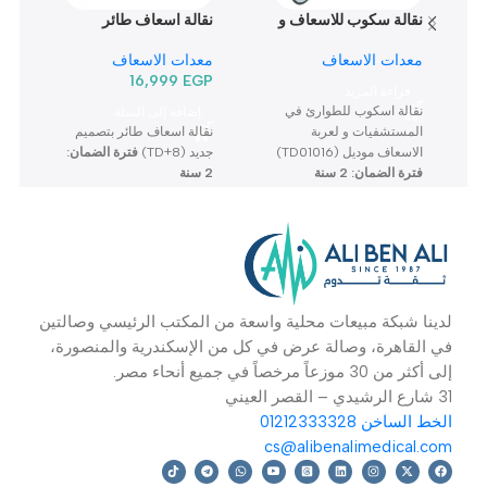
نتجات تهمك
نقالة سكوب للاسعاف و
نقالة اسعاف طائر
مث
الطوارئ TD01016
Td+8
م
معدات الاسعاف
معدات الاسعاف
MLF999E
16,999
EGP
قراءة المزيد
ا
نقالة اسكوب للطوارئ في
إضافة إلى السلة
ب
المستشفيات و لعربة
نقالة اسعاف طائر بتصميم
ا
الاسعاف موديل (TD01016)
جديد (TD+8)
فترة الضمان:
م
فترة الضمان: 2 سنة
2 سنة
م
ا