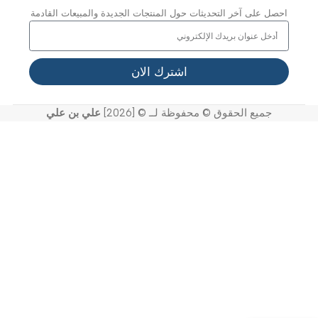
لدعم
لأسئلة المتداولة
ياسة الخصوصية
لشروط والأحكام
يف تشتري
ياسة الإرجاع أو الاستبدال / الإلغاء
انضم إلى نشرتنا الإخبارية الآن
احصل على آخر التحديثات حول المنتجات الجديدة والمبيعات القادمة
اشترك الان
جميع الحقوق © محفوظة لــ © [2026]
علي بن علي