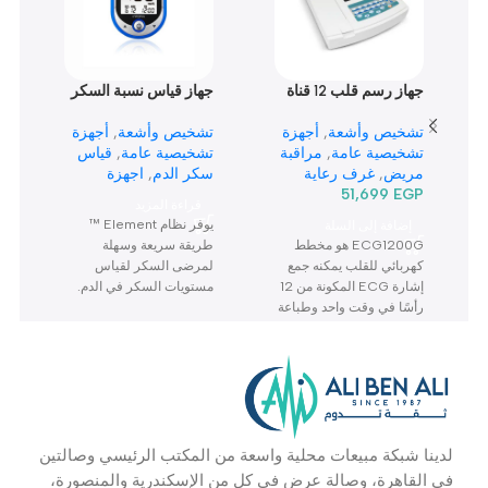
نتجات تهمك
جهاز رسم قلب 12 قناة
جهاز قياس نسبة السكر
ج
Ecg1200G
في الدم Element
في
تشخيص وأشعة
,
أجهزة
تشخيص وأشعة
,
أجهزة
ت
تشخيصية عامة
,
مراقبة
تشخيصية عامة
,
قياس
ت
مريض
,
غرف رعاية
سكر الدم
,
اجهزة
س
EGP
مركزية
,
51,699
تخصصات
,
الوقاية من فيروس
ا
قراءة المزيد
اسنان
كوفيد -19
ك
يوفر نظام Element ™
ت
إضافة إلى السلة
ECG1200G هو مخطط
طريقة سريعة وسهلة
ا
كهربائي للقلب يمكنه جمع
لمرضى السكر لقياس
و
إشارة ECG المكونة من 12
مستويات السكر في الدم.
ي