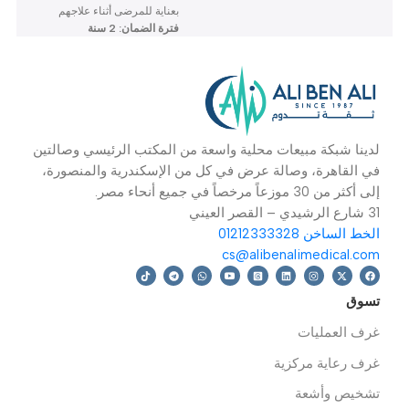
عيادات
,
تروليات
عيادات
,
أسرة
ع
المستشفيات
المستشفيات
ا
P
–
14,700
EGP
29,699
EGP
27,300
EGP
16,500
EGP
OPTION
م
إضافة إلى السلة
فترة الضمان: 2 سنة
ا
تحديد أحد الخيارات
IV و
تم تصميم هذا السرير
ال
اليدوي ذو الحركات الثلاثة
بعناية للمرضى أثناء علاجهم
فترة الضمان: 2 سنة
دينا شبكة مبيعات محلية واسعة من المكتب الرئيسي وصالتين
ي القاهرة، وصالة عرض في كل من الإسكندرية والمنصورة،
 أكثر من 30 موزعاً مرخصاً في جميع أنحاء مصر.