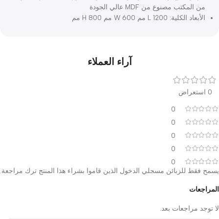
لمواصفات
فق بدرج واحد بمقبض من الاستانلس المقاوم للصدأ الجزء العلوي
المكتب مصنوع من MDF عالي الجودة
اد الكلية: L 1200 مم W 600 مم H 800 مم
آراء العملاء
0
0
0
0