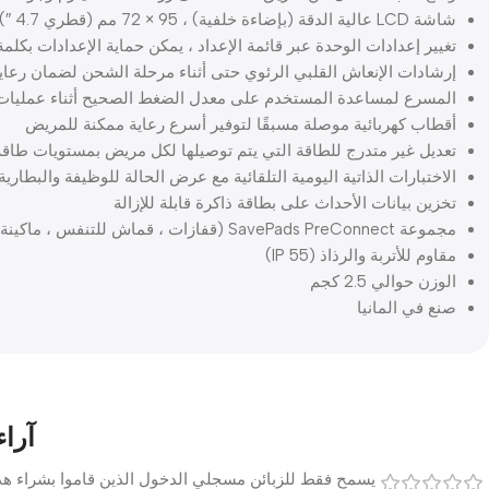
شاشة LCD عالية الدقة (بإضاءة خلفية) ، 95 × 72 مم (قطري 4.7 ″) ، قابلة للانعكاس اختياريًا
تغيير إعدادات الوحدة عبر قائمة الإعداد ، يمكن حماية الإعدادات بكلم
إرشادات الإنعاش القلبي الرئوي حتى أثناء مرحلة الشحن لضمان رعا
المسرع لمساعدة المستخدم على معدل الضغط الصحيح أثناء عمليات
أقطاب كهربائية موصلة مسبقًا لتوفير أسرع رعاية ممكنة للمريض
تعديل غير متدرج للطاقة التي يتم توصيلها لكل مريض بمستويات طاقة متصاعدة تصل إلى 360 جول في حالة إزالة الرج
الاختبارات الذاتية اليومية التلقائية مع عرض الحالة للوظيفة والبطارية
تخزين بيانات الأحداث على بطاقة ذاكرة قابلة للإزالة
مجموعة SavePads PreConnect (قفازات ، قماش للتنفس ، ماكينة حلاقة يمكن التخلص منها ، مقص) للحماية الشخصية
مقاوم للأتربة والرذاذ (IP 55)
الوزن حوالي 2.5 كجم
صنع في المانيا
آراء
يسمح فقط للزبائن مسجلي الدخول الذين قاموا بشراء هذا