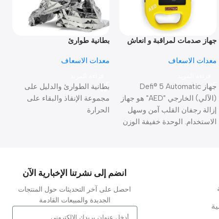
جهاز صدمات لمراقبة و انعاش
بطانية طوارئ
ح
القلب External Defi 5
معدات الاسعاف
معدات الاسعاف
م
قراءة المزيد
قراءة المزيد
جهاز Defi® 5 Automatic
بطانية الطوارئ والدليل على
A
(الآلي) الخارجي "AED" هو جهاز
مجموعة الإنقاذ والبقاء على
d
إزالة رجفان القلب آمن وسهل
الحرارة
l
الاستخدام. الوحدة خفيفة الوزن
-
ومتحركة ويمكن استخدامها في
l
المواقف التي قد تكون هناك
s
عدة دقائق قبل وصول موظفي
دعم الحياة المتقدم (ALS).
انضم إلى نشرتنا الإخبارية الآن
احصل على آخر التحديثات حول المنتجات
الجديدة والمبيعات القادمة
ة