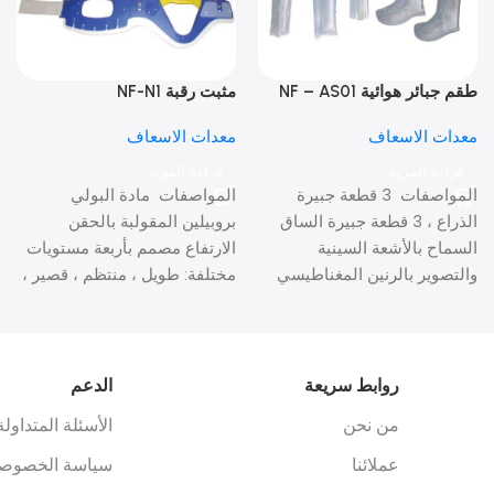
طقم جبائر هوائية NF – AS01
مثبت رقبة NF-N1
معدات الاسعاف
معدات الاسعاف
قراءة المزيد
قراءة المزيد
المواصفات 3 قطعة جبيرة
المواصفات مادة البولي
الذراع ، 3 قطعة جبيرة الساق
بروبيلين المقولبة بالحقن
السماح بالأشعة السينية
الارتفاع مصمم بأربعة مستويات
والتصوير بالرنين المغناطيسي
مختلفة: طويل ، منتظم ، قصير ،
مع مضخة ، حقيبة
منخفض الأشعة السينية
روابط سريعة
الدعم
من نحن
الأسئلة المتداولة
عملائنا
سياسة الخصوصي