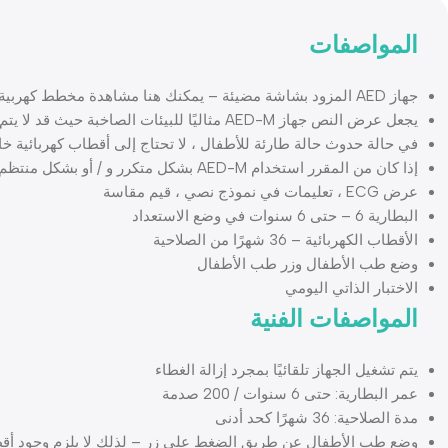
المواصفات
جهاز AED المزود بشاشة مضيئة – يمكنك هنا مشاهدة مخطط كهربية القلب ومعدل ضربات القلب وعدد الصدمات التي تم إجراؤها ومدة الاستخدام بالإضافة إلى التعليمات الصوتية في شكل نصي.
يجعل عرض النص جهاز AED-M مثاليًا للبيئات الصاخبة حيث قد لا يتم سماع التعليمات الصوتية.
في حالة حدوث حالة طارئة للأطفال ، لا تحتاج إلى أقطاب كهربائية خاصة للأطفال ، حيث يتحول جهاز HeartSave AED-M
إذا كان من المقرر استخدام AED-M بشكل متكرر و / أو بشكل منتظم ، فستتوفر بطارية قابلة لإعادة الشحن اختياريًا.
عرض ECG ، تعليمات في نموذج نصي ، قيم مقاسة
البطارية 6 – حتى 6 سنوات في وضع الاستعداد
الأقطاب الكهربائية – 36 شهرًا من الصلاحية
وضع طب الأطفال وزر طب الأطفال
الاختبار الذاتي اليومي
المواصفات الفنية
يتم تشغيل الجهاز تلقائيًا بمجرد إزالة الغطاء
عمر البطارية: حتى 6 سنوات / 200 صدمة
مدة الصلاحية: 36 شهرًا كحد أدنى
وضع طب الأطفال عن طريق الضغط على زر – لذلك لا يلزم وجود أقط