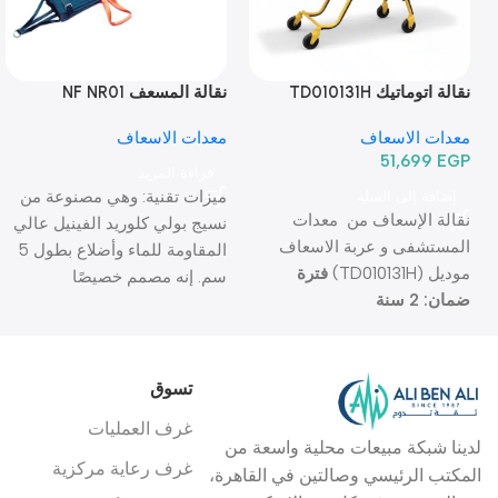
نقالة اتوماتيك TD010131H
نقالة المسعف NF NR01
معدات الاسعاف
معدات الاسعاف
51,699
EGP
قراءة المزيد
ميزات تقنية: وهي مصنوعة من
إضافة إلى السلة
نقالة الإسعاف من معدات
نسيج بولي كلوريد الفينيل عالي
المستشفى و عربة الاسعاف
المقاومة للماء وأضلاع بطول 5
موديل (TD010131H)
فترة
سم. إنه مصمم خصيصًا
ضمان: 2 سنة
للاستخدام
تسوق
غرف العمليات
لدينا شبكة مبيعات محلية واسعة من
غرف رعاية مركزية
المكتب الرئيسي وصالتين في القاهرة،