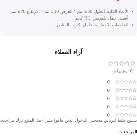
المنتج
لمواصفات
الأبعاد الكلية: الطول 1850 مم * العرض 600 مم * الارتفاع 820 مم
صى حمل للمريض: 150 كجم
ملحقات الاختيارية: حامل بكرات المناديل
آراء العملاء
0
0