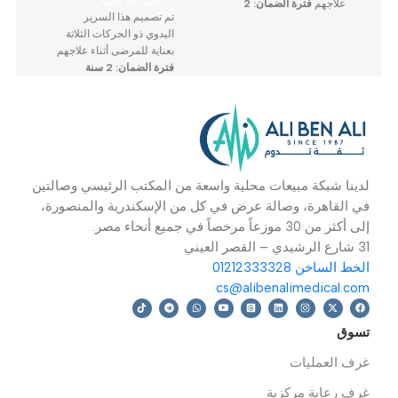
سرير كهربائي 3 حركة
سرير مانيوال 3 حركة
ك
بالمرتبة KS-828
بالمرتبة KS-S307YH
A
أثاث مستشفيات/
أثاث مستشفيات/
أ
عيادات
,
أسرة
عيادات
,
أسرة
ع
المستشفيات
المستشفيات
ا
P
–
14,700
EGP
قراءة المزيد
16,500
EGP
سرير الرعاية تم تصميم هذا
OPTION
السرير الكهربائي ثلاثي
م
الحركة بعناية للمرضى أثناء
ا
تحديد أحد الخيارات
علاجهم
فترة الضمان: 2
IV و
تم تصميم هذا السرير
سنة
ال
اليدوي ذو الحركات الثلاثة
بعناية للمرضى أثناء علاجهم
فترة الضمان: 2 سنة
دينا شبكة مبيعات محلية واسعة من المكتب الرئيسي وصالتين
ي القاهرة، وصالة عرض في كل من الإسكندرية والمنصورة،