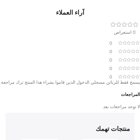
الضمان وخدمة ما بعد البيع
تأتي جهاز العلاج بالموجات فوق الصوتية Sonora بضمان كامل
لمدة
سنتان
من تاريخ الشراء، مع خدمة ما بعد البيع من علي بن
علي للتجهيزات الطبية عبر
فروعنا في القاهرة (البستان
والرشيدي)، المنصورة، والإسكندرية
.
آراء العملاء
0
0
0