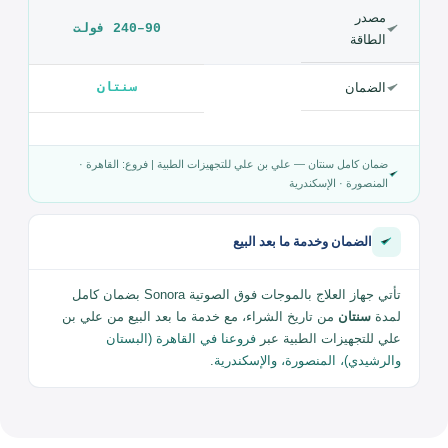
Sonora
تردد الخرج
1.0–3.0 ميجاهرتز
أقصى شدّة
3.0 وات/سم²
الأوضاع
مستمر / مُعدّل
مصدر
90–240 فولت
الطاقة
الضمان
سنتان
ضمان كامل سنتان — علي بن علي للتجهيزات الطبية | فروع: القاهرة ·
المنصورة · الإسكندرية