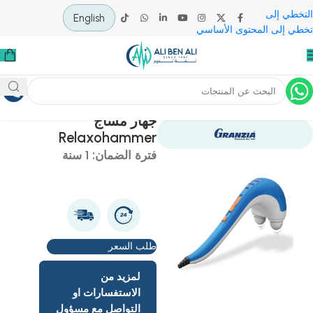
 إلى
English
لى المحتوى الأساسي
ية
علاج طبيعي
اجهزة و مستلزمات المساج
جهاز مساج
Relaxohammer
فترة الضمان: 1 سنة
طلب السعر
لمزيد من