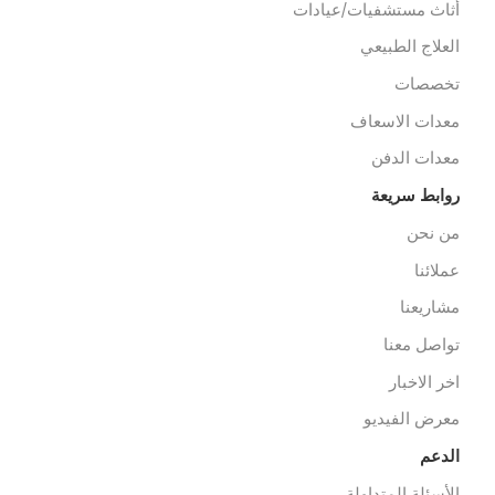
خط الساخن 01212333328
cs@alibenalimedical.co
سوق
رف العمليات
رف رعاية مركزية
شخيص وأشعة
ثاث مستشفيات/عيادات
لعلاج الطبيعي
خصصات
عدات الاسعاف
عدات الدفن
وابط سريعة