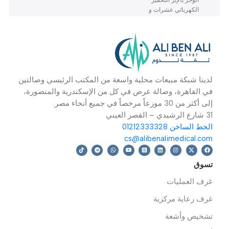
جهاز علاج بالتيارات
ترابيزة-سرير إمالة
ك
الكهربائية B-333
كهربائية EL12D
C
علاج طبيعي
,
اجهزة تنبية
علاج طبيعي
,
سرير
ع
العضلات
امالة
ا
قراءة المزيد
قراءة المزيد
معدات B-333 محفز
فترة الضمان: 2 سنة
م
العضلات الكهربائي Ems آلة
م
الوخز بالإبر التحفيز
ي
الكهربائي عشرات و
ا
Faradic
ا
دينا شبكة مبيعات محلية واسعة من المكتب الرئيسي وصالتين
ي القاهرة، وصالة عرض في كل من الإسكندرية والمنصورة،
 أكثر من 30 موزعاً مرخصاً في جميع أنحاء مصر.
رشيدي – القصر العيني