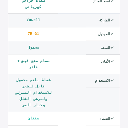
برطمان تجميع بصمام منع الفيض، مقياس تفريغ ومنظّم، وفلتر
مضاد للبكتيريا، لتشغيل آمن وصيانة سهلة.
المواصفات الفنية — شفاط بلغم محمول ببطارية 7E-G1
المواصفة
القيمة
شفاط جراحي
اسم المنتج
كهربائي
الماركة
Yuwell
الموديل
7E-G1
السعة
محمول