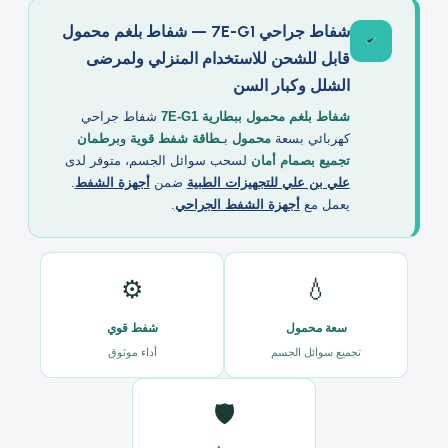
المنتج
شفاط جراحي 7E-G1 — شفاط بلغم محمول
قابل للشحن للاستخدام المنزلي ولمرضى
الشلل وكبار السن
شفاط بلغم محمول ببطارية 7E-G1
شفاط جراحي
كهربائي بسعة
محمول
بـ
طاقة شفط قوية
و
برطمان
تجميع بصمام أمان
لسحب سوائل الجسم، متوفر لدى
علي بن علي للتجهيزات الطبية
ضمن
أجهزة الشفط
.
يعمل مع
أجهزة الشفط الجراحي
.
⚙️
💧