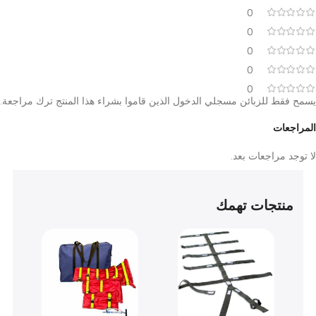
تأتي شفاط بلغم محمول ببطارية 7E-G1 بضمان كامل لمدة
سنتان
من تاريخ الشراء، مع خدمة ما بعد البيع من علي بن علي
للتجهيزات الطبية عبر
فروعنا في القاهرة (البستان والرشيدي)،
المنصورة، والإسكندرية
.
آراء العملاء
0
0
0
0