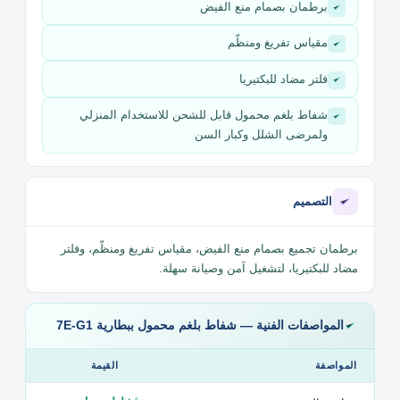
تجمع شفاط بلغم محمول ببطارية 7E-G1 بين مجموعة مزايا
متكاملة تلبّي احتياجاتك:
سعة تجميع محمول
طاقة شفط قوية وموثوقة
برطمان بصمام منع الفيض
مقياس تفريغ ومنظّم
فلتر مضاد للبكتيريا
شفاط بلغم محمول قابل للشحن للاستخدام المنزلي
ولمرضى الشلل وكبار السن
التصميم