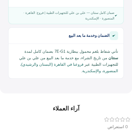
صمام منع فيض +
الأمان
فلتر
شفاط بلغم محمول
الاستخدام
قابل للشحن
للاستخدام المنزلي
ولمرضى الشلل
وكبار السن
الضمان
سنتان
ضمان كامل سنتان — علي بن علي للتجهيزات الطبية | فروع: القاهرة ·
المنصورة · الإسكندرية
الضمان وخدمة ما بعد البيع