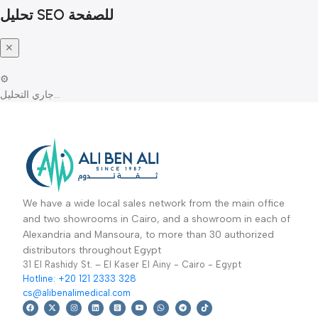
Web.dev Measure
Core Web Vitals كامل
Sitemap XML
ملف الـ Sitemap الكامل
تحليل SEO للصفحة
✕
⚙️
جاري التحليل…