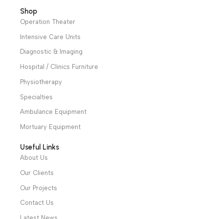
We have a wide local sales network from the main office
and two showrooms in Cairo, and a showroom in each of
Alexandria and Mansoura, to more than 30 authorized
distributors throughout Egypt
31 El Rashidy St. – El Kaser El Ainy - Cairo - Egypt
Hotline: +20 121 2333 328
cs@alibenalimedical.com
Shop
Operation Theater
Intensive Care Units
Diagnostic & Imaging
Hospital / Clinics Furniture
Physiotherapy
Specialties
Ambulance Equipment